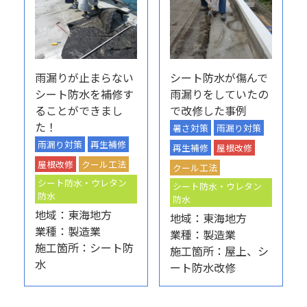
雨漏りが止まらない
シート防水が傷んで
シート防水を補修す
雨漏りをしていたの
ることができまし
で改修した事例
た！
暑さ対策
雨漏り対策
雨漏り対策
再生補修
再生補修
屋根改修
屋根改修
クール工法
クール工法
シート防水・ウレタン
シート防水・ウレタン
防水
防水
地域：東海地方
地域：東海地方
業種：製造業
業種：製造業
施工箇所：シート防
施工箇所：屋上、シ
水
ート防水改修