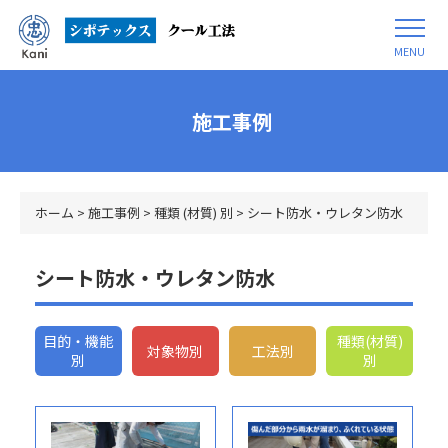
MENU
施工事例
ホーム
>
施工事例
>
種類 (材質) 別
>
シート防水・ウレタン防水
シート防水・ウレタン防水
目的・機能
種類(材質)
対象物別
工法別
別
別